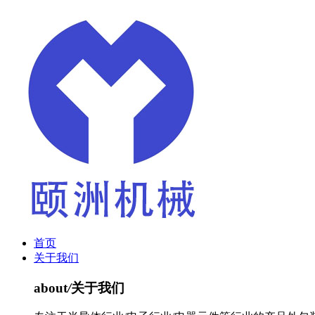
首页
关于我们
about
/
关于我们