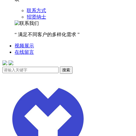
联系方式
招贤纳士
“ 满足不同客户的多样化需求 ”
视频展示
在线留言
搜索