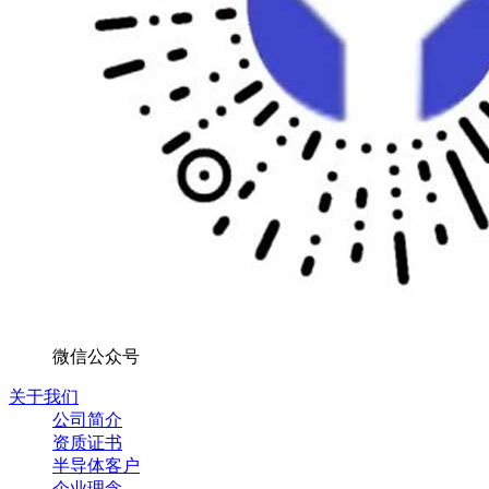
微信公众号
关于我们
公司简介
资质证书
半导体客户
企业理念