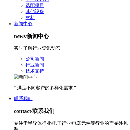
选配项目
其他设备
材料
新闻中心
news
/
新闻中心
实时了解行业资讯动态
公司新闻
行业新闻
技术支持
“ 满足不同客户的多样化需求 ”
联系我们
contact
/
联系我们
专注于半导体行业/电子行业/电器元件等行业的产品外包
装