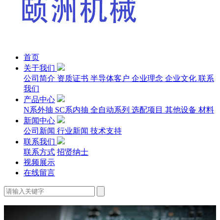
首页
关于我们
公司简介
资质证书
半导体客户
企业理念
企业文化
联系
我们
产品中心
N系外抽
SC系内抽
全自动系列
选配项目
其他设备
材料
新闻中心
公司新闻
行业新闻
技术支持
联系我们
联系方式
招贤纳士
视频展示
在线留言