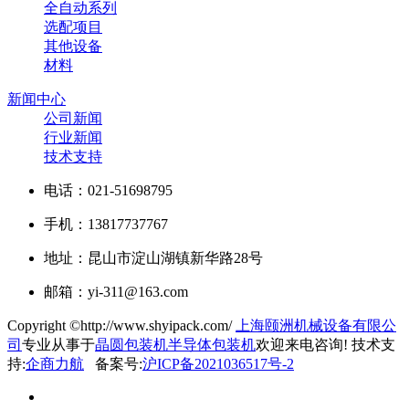
全自动系列
选配项目
其他设备
材料
新闻中心
公司新闻
行业新闻
技术支持
电话：021-51698795
手机：13817737767
地址：昆山市淀山湖镇新华路28号
邮箱：yi-311@163.com
Copyright ©http://www.shyipack.com/
上海颐洲机械设备有限公
司
专业从事于
晶圆包装机
半导体包装机
欢迎来电咨询!
技术支
持:
企商力航
备案号:
沪ICP备2021036517号-2