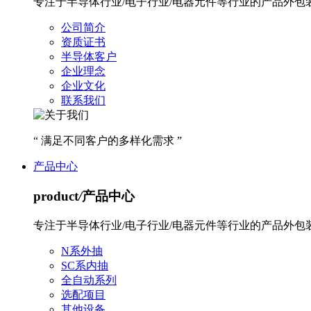
专注于半导体行业/电子行业/电器元件等行业的产品外包
公司简介
资质证书
半导体客户
企业理念
企业文化
联系我们
“ 满足不同客户的多样化需求 ”
产品中心
product
/
产品中心
专注于半导体行业/电子行业/电器元件等行业的产品外包
N系外抽
SC系内抽
全自动系列
选配项目
其他设备