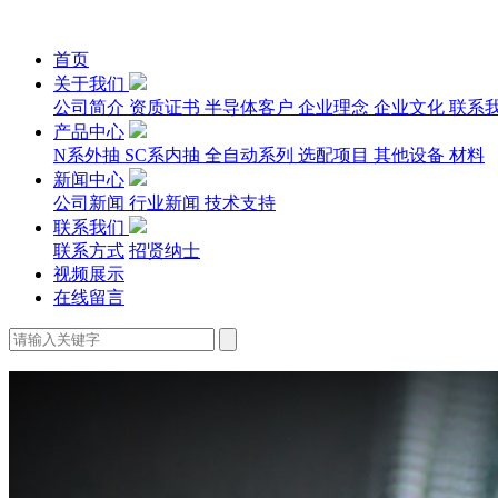
首页
关于我们
公司简介
资质证书
半导体客户
企业理念
企业文化
联系
产品中心
N系外抽
SC系内抽
全自动系列
选配项目
其他设备
材料
新闻中心
公司新闻
行业新闻
技术支持
联系我们
联系方式
招贤纳士
视频展示
在线留言