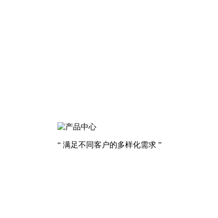
“ 满足不同客户的多样化需求 ”