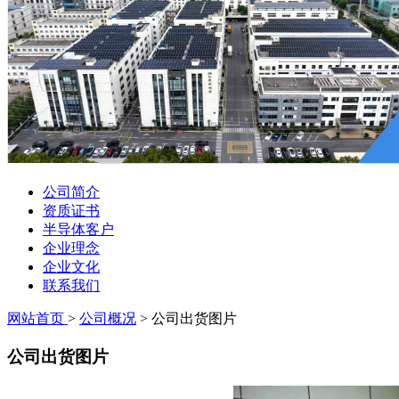
公司简介
资质证书
半导体客户
企业理念
企业文化
联系我们
网站首页
>
公司概况
> 公司出货图片
公司出货图片